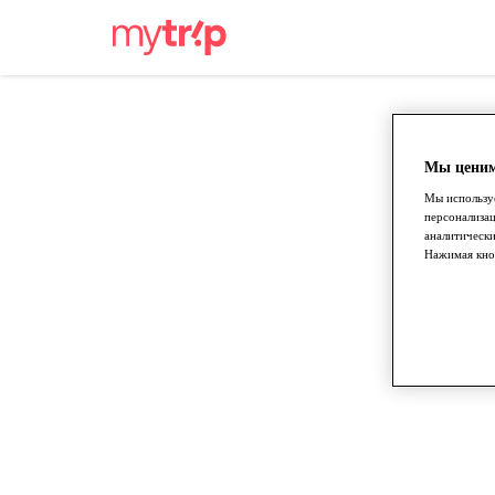
Мы ценим
Мы используе
персонализа
аналитически
Нажимая кноп