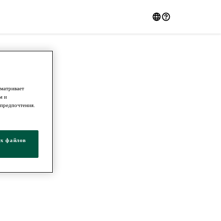
сматривает
м и
 предпочтения.
ех файлов