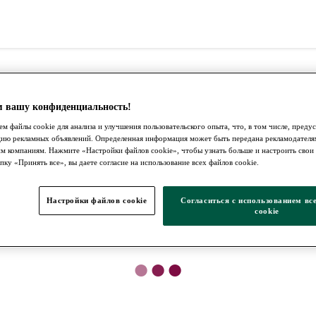
 вашу конфиденциальность!
м файлы cookie для анализа и улучшения пользовательского опыта, что, в том числе, преду
цию рекламных объявлений. Определенная информация может быть передана рекламодателя
м компаниям. Нажмите «Настройки файлов cookie», чтобы узнать больше и настроить свои
ку «Принять все», вы даете согласие на использование всех файлов cookie.
Настройки файлов cookie
Согласиться с использованием вс
cookie
●
●
●